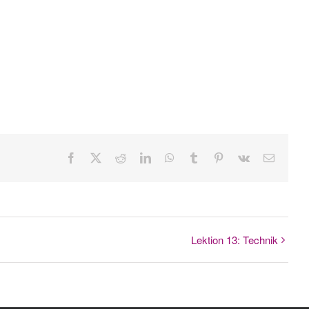
Facebook
X
Reddit
LinkedIn
WhatsApp
Tumblr
Pinterest
Vk
E-
Mail
Lektion 13: Technik