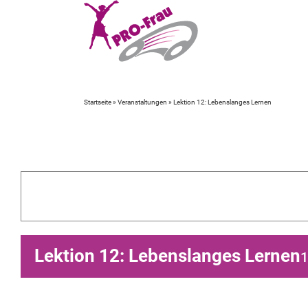
Zum
Inhalt
springen
Startseite
»
Veranstaltungen
»
Lektion 12: Lebenslanges Lernen
Lektion 12: Lebenslanges Lernen
1