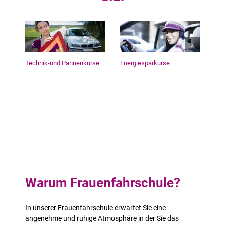
en
Technik-und Pannenkurse
Energiesparkurse
Nav
Warum Frauenfahrschule?
In unserer Frauenfahrschule erwartet Sie eine
angenehme und ruhige Atmosphäre in der Sie das